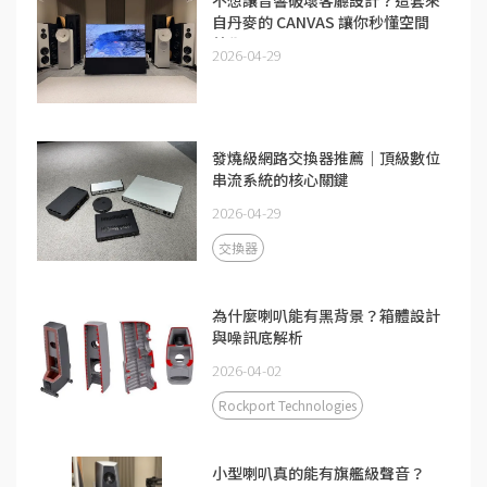
不想讓音響破壞客廳設計？這套來
自丹麥的 CANVAS 讓你秒懂空間
美學
2026-04-29
發燒級網路交換器推薦｜頂級數位
串流系統的核心關鍵
2026-04-29
交換器
為什麼喇叭能有黑背景？箱體設計
與噪訊底解析
2026-04-02
Rockport Technologies
小型喇叭真的能有旗艦級聲音？