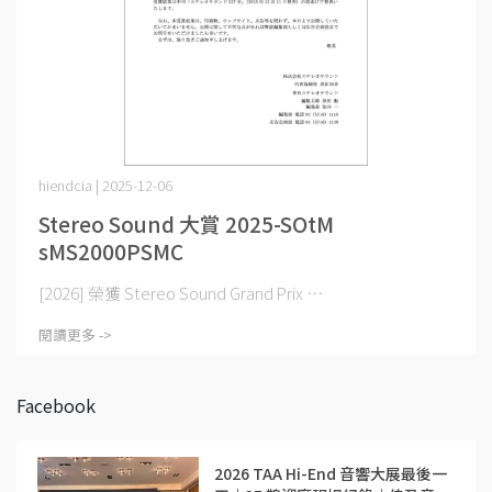
hiendcia | 2025-12-06
Stereo Sound 大賞 2025-SOtM
sMS2000PSMC
[2026] 榮獲 Stereo Sound Grand Prix ⋯
閱讀更多 ->
Facebook
2026 TAA Hi-End 音響大展最後一