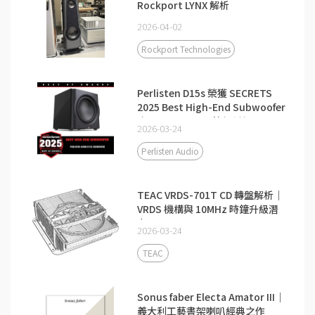
Rockport LYNX 解析
2026-04-02
Rockport Technologies
Perlisten D15s 榮獲 SECRETS
2025 Best High-End Subwoofer
｜THX Dominus 等級低頻
2026-03-24
Perlisten Audio
TEAC VRDS-701T CD 轉盤解析｜
VRDS 機構與 10MHz 時鐘升級潛
力
2026-03-24
TEAC
Sonus faber Electa Amator III｜
義大利工藝書架喇叭經典之作