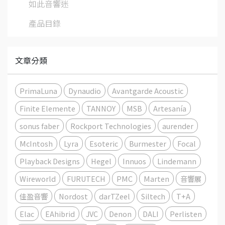
如此音響迷
產品目錄
文章分類
PrimaLuna
Dynaudio
Avantgarde Acoustic
Finite Elemente
TANNOY
MSB
Artesanía
sonus faber
Rockport Technologies
aurender
McIntosh
Lyra
Esoteric
Burmester
Focal
Playback Designs
Hegel
Innuos
Lindemann
Wireworld
FURUTECH
PMC
Marten
音響展
佳盈音響
Nordost
darTZeel
Siltech
T+A
Elac
EAhibrid
JVC
Denon
DALI
Perlisten