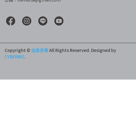
Copyright ©
佳盈音響
All Rights Reserved.
Designed by
CYBERBIZ
.