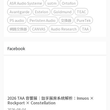
ASR Audio Systeme
sotm
Ortofon
Avantgarde
Estelon
Goldmund
TEAC
PS audio
Perlisten Audio
交換器
PureTek
網路交換器
CANVAS
Audio Research
TAA
Facebook
2026 TAA 音響展｜鈦孚展房系統解析：Innuos ×
Rockport × Constellation
2026-08-04