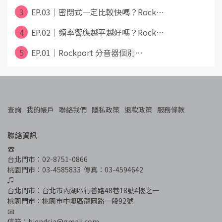
3
EP.03｜密閉式一定比較快嗎？Rock⋯
4
EP.02｜頻率響應越平越好嗎？Rock⋯
5
EP.01｜Rockport 分音器個別⋯
查詢
我的帳戶
聯絡我們
隱私政策
退款政策
服務條款
聯絡資訊
☎︎
台北門市：02-8751-0866
桃園門市：03-4585833  傳真：03-4594642
♫
台北門市：台北市內湖區行善路48巷18號4樓之一
桃園門市：桃園市中壢區龍岡路一段92號
📧
信箱：hiendcia@gmail.com