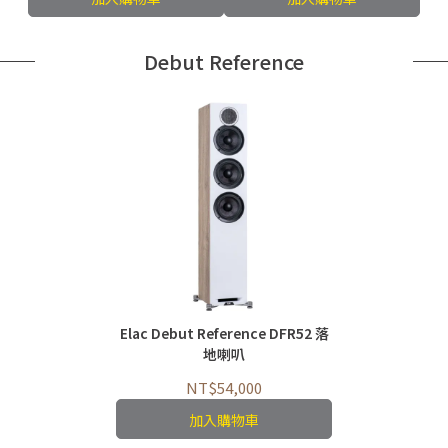
Debut Reference
Elac Debut Reference DFR52 落
地喇叭
NT$54,000
加入購物車