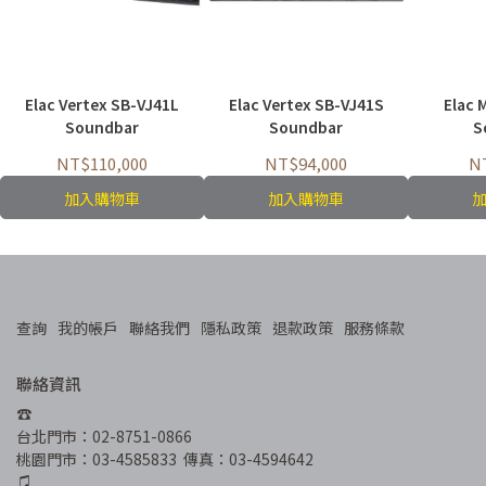
Elac Vertex SB-VJ41L
Elac Vertex SB-VJ41S
Elac 
Soundbar
Soundbar
S
NT$110,000
NT$94,000
N
加入購物車
加入購物車
查詢
我的帳戶
聯絡我們
隱私政策
退款政策
服務條款
聯絡資訊
☎︎
台北門市：02-8751-0866
桃園門市：03-4585833  傳真：03-4594642
♫