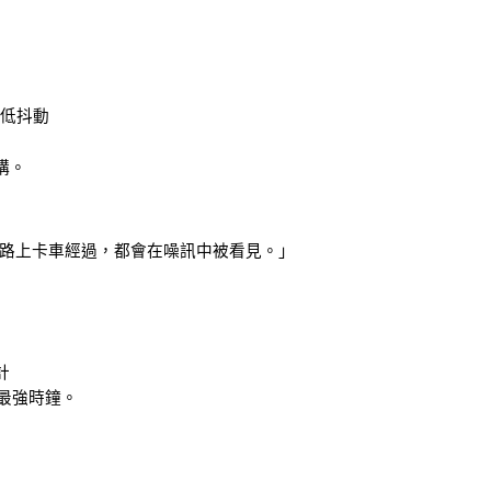
、降低抖動
構。
路上卡車經過，都會在噪訊中被看見。」
計
以來最強時鐘。