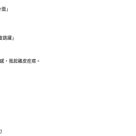
介面」
維度跳躍」
感，我起雞皮疙瘩。
力