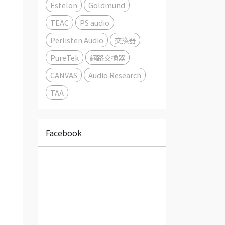
Estelon
Goldmund
TEAC
PS audio
Perlisten Audio
交換器
PureTek
網路交換器
CANVAS
Audio Research
TAA
Facebook