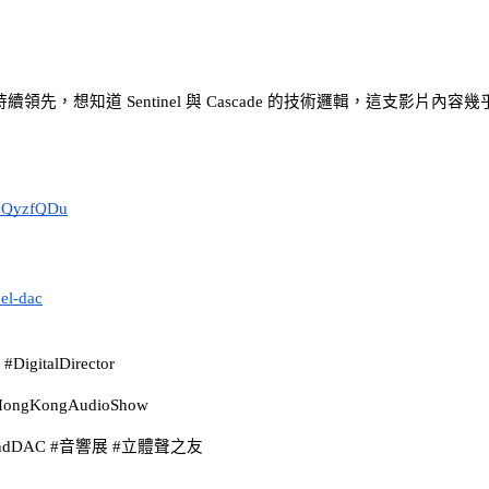
場持續領先，想知道 Sentinel 與 Cascade 的技術邏輯，這支影片內容幾
Q_QyzfQDu
nel-dac
DigitalDirector
ongKongAudioShow
HighEndDAC #音響展 #立體聲之友