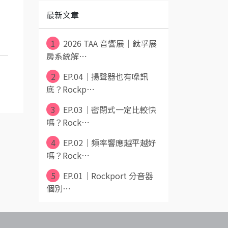
最新文章
1
2026 TAA 音響展｜鈦孚展
房系統解⋯
2
EP.04｜揚聲器也有噪訊
底？Rockp⋯
3
EP.03｜密閉式一定比較快
嗎？Rock⋯
4
EP.02｜頻率響應越平越好
嗎？Rock⋯
5
EP.01｜Rockport 分音器
個別⋯