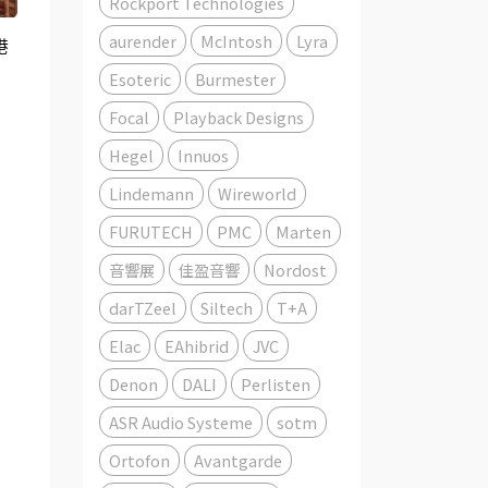
Rockport Technologies
aurender
McIntosh
Lyra
港
Esoteric
Burmester
Focal
Playback Designs
Hegel
Innuos
Lindemann
Wireworld
FURUTECH
PMC
Marten
音響展
佳盈音響
Nordost
darTZeel
Siltech
T+A
Elac
EAhibrid
JVC
Denon
DALI
Perlisten
ASR Audio Systeme
sotm
Ortofon
Avantgarde