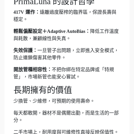
PrimaLuna 的設計哲學
417V 運作：
遠離過度壓榨的臨界區，保證長壽與
穩定。
輕鬆偏壓設定＋Adaptive AutoBias：
降低工作溫度
與耗散，兼顧線性與失真。
失效保護：
一旦管子出問題，立即進入安全模式，
防止連鎖傷害其他零件。
開放管種相容性：
不把你綁在特定品牌或「特規
管」，市場新管也能安心嘗試。
長期擁有的價值
少換管、少維修，可預期的使用壽命。
每天都敢開，器材不是偶爾出勤，而是生活的一部
分。
二手市場上，耐用度與可維修性直接反映保值性。