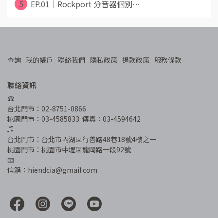
5
EP.01｜Rockport 分音器個別⋯
查詢
我的帳戶
聯絡我們
隱私政策
退款政策
服務條款
聯絡資訊
☎︎
台北門市：02-8751-0866
桃園門市：03-4585833  傳真：03-4594642
♫
台北門市：台北市內湖區行善路48巷18號4樓之一
桃園門市：桃園市中壢區龍岡路一段92號
📧
信箱：hiendcia@gmail.com