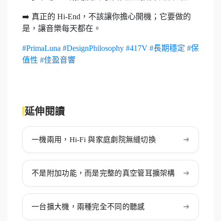
➡️ 真正的 Hi-End，不該讓你擔心開機；它要做的
是，讓音樂每天都在。
#PrimaLuna
#DesignPhilosophy
#417V
#長期穩定
#保
值性
#佳盈音響
延伸閱讀
➜
一機兩用，Hi-Fi 與家庭劇院無縫切換
➜
不是附加功能，而是完整的真空管耳擴架構
➜
一台擴大機，兩種完全不同的聽感