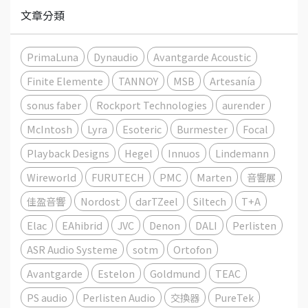
文章分類
PrimaLuna
Dynaudio
Avantgarde Acoustic
Finite Elemente
TANNOY
MSB
Artesanía
sonus faber
Rockport Technologies
aurender
McIntosh
Lyra
Esoteric
Burmester
Focal
Playback Designs
Hegel
Innuos
Lindemann
Wireworld
FURUTECH
PMC
Marten
音響展
佳盈音響
Nordost
darTZeel
Siltech
T+A
Elac
EAhibrid
JVC
Denon
DALI
Perlisten
ASR Audio Systeme
sotm
Ortofon
Avantgarde
Estelon
Goldmund
TEAC
PS audio
Perlisten Audio
交換器
PureTek