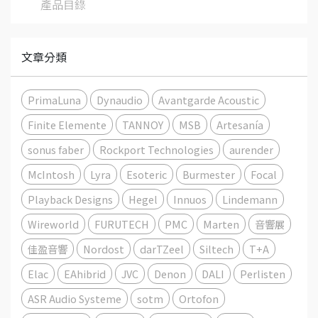
產品目錄
文章分類
PrimaLuna
Dynaudio
Avantgarde Acoustic
Finite Elemente
TANNOY
MSB
Artesanía
sonus faber
Rockport Technologies
aurender
McIntosh
Lyra
Esoteric
Burmester
Focal
Playback Designs
Hegel
Innuos
Lindemann
Wireworld
FURUTECH
PMC
Marten
音響展
佳盈音響
Nordost
darTZeel
Siltech
T+A
Elac
EAhibrid
JVC
Denon
DALI
Perlisten
ASR Audio Systeme
sotm
Ortofon