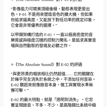
“影像能力可媲美頂級後級，動態表現更是出
色。F-01 不是用來塑造音色的擴大機，但如果
你追求逼真度，又能放下對低功率的既定印象，
它會是非常優秀的選擇。”
以甲類架構打造的 F-01，一直以極高密度的音
樂質感與極度沉穩的控制力聞名，是追求真實音
場與自然動態的發燒友必聽之作。
⭐《The Absolute Sound》對 E-02 的評語
“與更昂貴的唱放相比仍然超值……它的關鍵在
於幾乎完全消失於系統之中，不添加任何音染。
E-02 聽起來就像錄音本身。做工與實現水準無
懈可擊。”
E-02 的最大特點，就是「透明到消失」。它忠
實呈現錄音，不多、不少，是高階類比系統中極