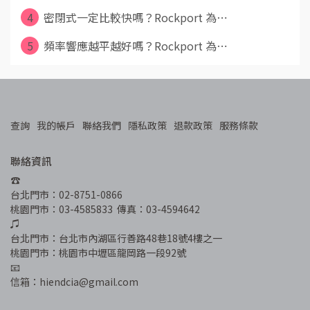
4
密閉式一定比較快嗎？Rockport 為⋯
5
頻率響應越平越好嗎？Rockport 為⋯
查詢
我的帳戶
聯絡我們
隱私政策
退款政策
服務條款
聯絡資訊
☎︎
台北門市：02-8751-0866
桃園門市：03-4585833  傳真：03-4594642
♫
台北門市：台北市內湖區行善路48巷18號4樓之一
桃園門市：桃園市中壢區龍岡路一段92號
📧
信箱：hiendcia@gmail.com