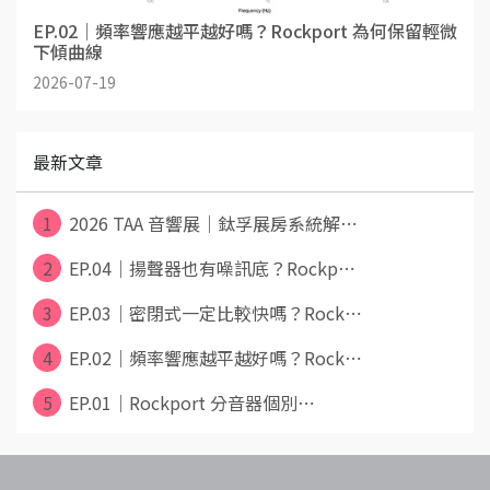
EP.02｜頻率響應越平越好嗎？Rockport 為何保留輕微
下傾曲線
2026-07-19
最新文章
1
2026 TAA 音響展｜鈦孚展房系統解⋯
2
EP.04｜揚聲器也有噪訊底？Rockp⋯
3
EP.03｜密閉式一定比較快嗎？Rock⋯
4
EP.02｜頻率響應越平越好嗎？Rock⋯
5
EP.01｜Rockport 分音器個別⋯