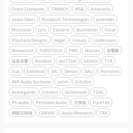
Finite Elemente
TANNOY
MSB
Artesanía
sonus faber
Rockport Technologies
aurender
McIntosh
Lyra
Esoteric
Burmester
Focal
Playback Designs
Hegel
Innuos
Lindemann
Wireworld
FURUTECH
PMC
Marten
音響展
佳盈音響
Nordost
darTZeel
Siltech
T+A
Elac
EAhibrid
JVC
Denon
DALI
Perlisten
ASR Audio Systeme
sotm
Ortofon
Avantgarde
Estelon
Goldmund
TEAC
PS audio
Perlisten Audio
交換器
PureTek
網路交換器
CANVAS
Audio Research
TAA