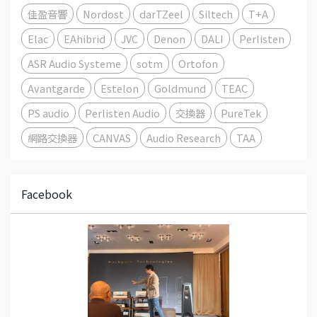
佳盈音響
Nordost
darTZeel
Siltech
T+A
Elac
EAhibrid
JVC
Denon
DALI
Perlisten
ASR Audio Systeme
sotm
Ortofon
Avantgarde
Estelon
Goldmund
TEAC
PS audio
Perlisten Audio
交換器
PureTek
網路交換器
CANVAS
Audio Research
TAA
Facebook