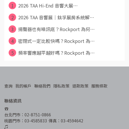
1
2026 TAA Hi-End 音響大展⋯
2
2026 TAA 音響展｜鈦孚展房系統解⋯
3
揚聲器也有噪訊底？Rockport 為何⋯
4
密閉式一定比較快嗎？Rockport 為⋯
5
頻率響應越平越好嗎？Rockport 為⋯
查詢
我的帳戶
聯絡我們
隱私政策
退款政策
服務條款
聯絡資訊
☎︎
台北門市：02-8751-0866
桃園門市：03-4585833  傳真：03-4594642
♫