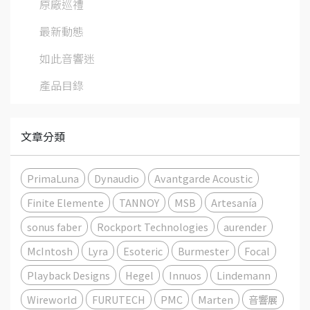
原廠巡禮
最新動態
如此音響迷
產品目錄
文章分類
PrimaLuna
Dynaudio
Avantgarde Acoustic
Finite Elemente
TANNOY
MSB
Artesanía
sonus faber
Rockport Technologies
aurender
McIntosh
Lyra
Esoteric
Burmester
Focal
Playback Designs
Hegel
Innuos
Lindemann
Wireworld
FURUTECH
PMC
Marten
音響展