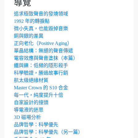
導覽
追求極致聲音的發燒領域
1992 年的轉捩點
微小失真，也能毀掉音樂
銅與銀的差異
正向老化（Positive Aging）
單晶結構：無縫的聲音傳遞
電容效應與聲音塗抹（本篇）
鐵與鎳：低頻的隱形殺手
科學驗證，勝過故事行銷
航太級絕緣材質
Master Crown 的 S10 合金
每一代，純度提升十倍
自家設計的接頭
導電液的迷思
3D 磁場分析
品牌哲學：科學優先
品牌哲學：科學優先（另一篇）