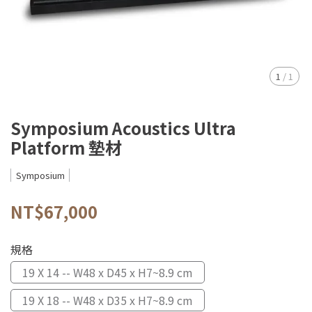
1
/
1
Symposium Acoustics Ultra
Platform 墊材
Symposium
NT$67,000
規格
19 X 14 -- W48 x D45 x H7~8.9 cm
19 X 18 -- W48 x D35 x H7~8.9 cm