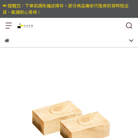
📢 提醒您：下單前請先確認庫存。部分商品需依代理商到貨時程出
貨，敬請耐心等候！