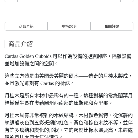
商品介紹
規格說明
相關評論
商品介紹
Cardas Golden Cuboids 可以作為設備的避震腳座，隔離設備
並增加設備之間的空間。
這些立方體是由美國最美麗的硬木——傳奇的月桂木製成，
並且激光雕刻有 Cardas 的標誌。
月桂木是所有木材中最稀有的一種，這種對稱的常綠闊葉月
桂樹僅生長在奧勒岡州西南部的庫斯郡和克里郡。
月桂木具有非常複雜的木紋結構，木材顏色獨特，從沉靜的
絲綢般灰色到五彩斑斕的紅色、黃色和棕色木紋不等，並伴
有許多瘤結和變化的形狀。它的密度比橡木還要高，未經處
理的月桂木原木無法漂浮。