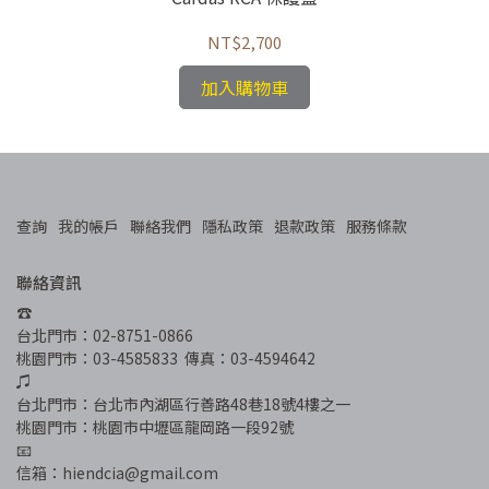
NT$2,700
加入購物車
查詢
我的帳戶
聯絡我們
隱私政策
退款政策
服務條款
聯絡資訊
☎︎
台北門市：02-8751-0866
桃園門市：03-4585833  傳真：03-4594642
♫
台北門市：台北市內湖區行善路48巷18號4樓之一
桃園門市：桃園市中壢區龍岡路一段92號
📧
信箱：hiendcia@gmail.com