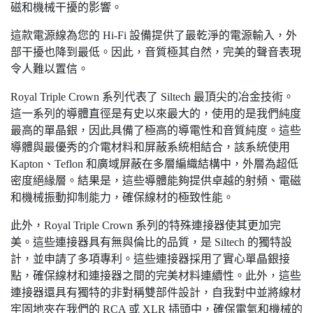
磁和機械干擾的影響。
這款電源線為您的 Hi-Fi 設備提供了最乾淨的電源輸入，外
部干擾也降到最低。因此，音質極其自然，完美的聲音表現
令人難以置信。
Royal Triple Crown 系列代表了 Siltech 最頂尖的冶金技術。
這一系列的導體直徑是有史以來最大的，使用的是我們純度
最高的單晶銀，因此具備了極高的導電性和音質純度。這些
導體與最優秀的介電材料和屏蔽系統相結合，該系統使用
Kapton、Teflon 和廣域屏蔽在多層編織結構中，外層為超低
密度絕緣層。結果是，這些導體能夠提供卓越的射頻、電磁
和機械振動抑制能力，確保線材的極致性能。
此外，Royal Triple Crown 系列的特殊連接器使其更加完
美。這些連接器具有無與倫比的品質，是 Siltech 的獨特設
計，並申請了多項專利。這些連接器採用了實心單晶銀接
點，確保線材和連接器之間的完美材料連續性。此外，這些
連接器還具有獨特的非對稱雙部件設計，自我對中並將線材
牢固地夾在我們的 RCA 或 XLR 插頭中，確保電氣和機械的