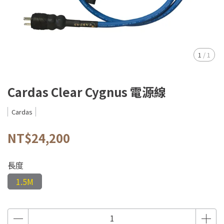
1
/
1
Cardas Clear Cygnus 電源線
Cardas
NT$24,200
長度
1.5M