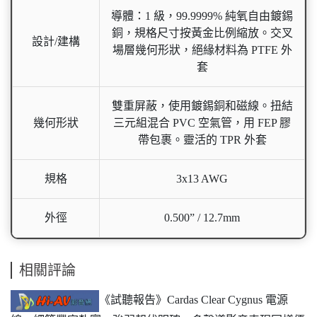
導體：1 級，99.9999% 純氧自由鍍錫
銅，規格尺寸按黃金比例縮放。交叉
設計/建構
場層幾何形狀，絕緣材料為 PTFE 外
套
雙重屏蔽，使用鍍錫銅和磁線。扭結
幾何形狀
三元組混合 PVC 空氣管，用 FEP 膠
帶包裹。靈活的 TPR 外套
規格
3x13 AWG
外徑
0.500” / 12.7mm
相關評論
《試聽報告》Cardas Clear Cygnus 電源