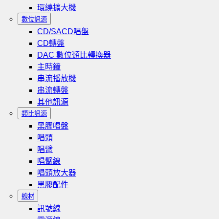
環繞擴大機
數位訊源
CD/SACD唱盤
CD轉盤
DAC 數位類比轉換器
主時鐘
串流播放機
串流轉盤
其他訊源
類比訊源
黑膠唱盤
唱頭
唱臂
唱臂線
唱頭放大器
黑膠配件
線材
訊號線