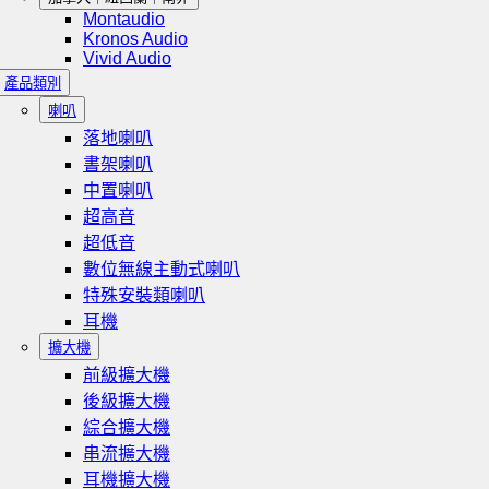
Montaudio
Kronos Audio
Vivid Audio
產品類別
喇叭
落地喇叭
書架喇叭
中置喇叭
超高音
超低音
數位無線主動式喇叭
特殊安裝類喇叭
耳機
擴大機
前級擴大機
後級擴大機
綜合擴大機
串流擴大機
耳機擴大機