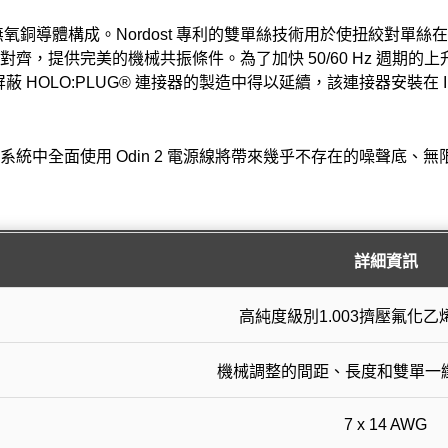
9999% 無氧銅導體構成。Nordost 專利的雙單絲技術用於使扭絞
提供完美的機械共振條件。為了加快 50/60 Hz 週期的上升時
% 屏蔽 HOLO:PLUG® 連接器的製造中得以延續，該連接器安裝在 
統中全面使用 Odin 2 電源線將帶來幾乎不存在的噪聲底、
詳細資訊
高純度級別1.003擠壓氟化乙烯丙
機械調整的間距、長度和雙單一纖
7 x 14 AWG