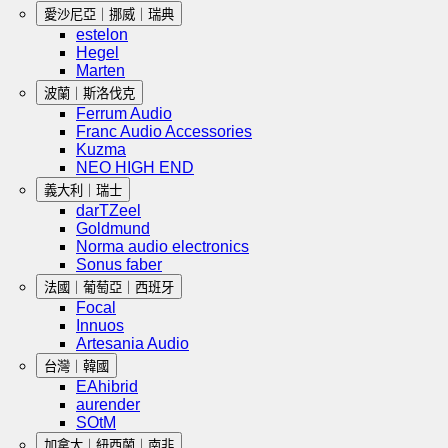
愛沙尼亞｜挪威｜瑞典
estelon
Hegel
Marten
波蘭｜斯洛伐克
Ferrum Audio
Franc Audio Accessories
Kuzma
NEO HIGH END
義大利｜瑞士
darTZeel
Goldmund
Norma audio electronics
Sonus faber
法國｜葡萄亞｜西班牙
Focal
Innuos
Artesania Audio
台灣｜韓國
EAhibrid
aurender
SOtM
加拿大｜紐西蘭｜南非