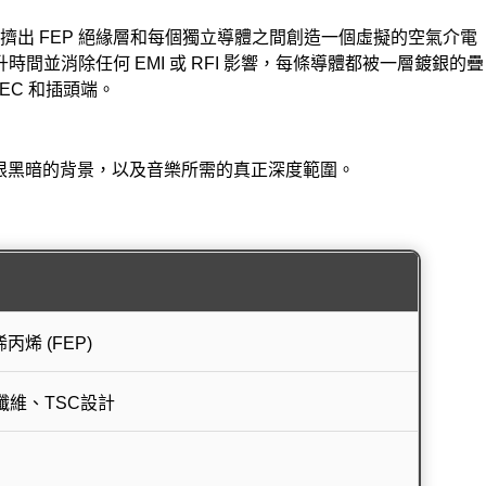
對單絲在擠出 FEP 絕緣層和每個獨立導體之間創造一個虛擬的空氣介電
間並消除任何 EMI 或 RFI 影響，每條導體都被一層鍍銀的疊
IEC 和插頭端。
無限黑暗的背景，以及音樂所需的真正深度範圍。
烯 (FEP)
維、TSC設計