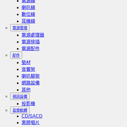
電源線
喇叭線
數位線
耳機線
電源管理
電源處理器
電源排插
電源配件
配件
墊材
音響架
喇叭腳架
網路設備
其他
視訊設備
投影機
音樂軟體
CD/SACD
黑膠唱片