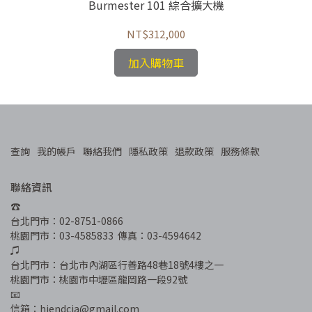
Burmester 101 綜合擴大機
NT$312,000
加入購物車
查詢
我的帳戶
聯絡我們
隱私政策
退款政策
服務條款
聯絡資訊
☎︎
台北門市：02-8751-0866
桃園門市：03-4585833  傳真：03-4594642
♫
台北門市：台北市內湖區行善路48巷18號4樓之一
桃園門市：桃園市中壢區龍岡路一段92號
📧
信箱：hiendcia@gmail.com