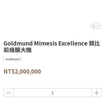
1
/
3
Goldmund Mimesis Excellence 類比
前級擴大機
Goldmund
NT$2,000,000