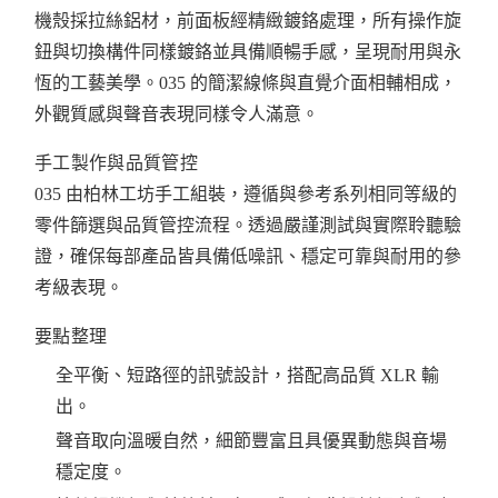
機殼採拉絲鋁材，前面板經精緻鍍鉻處理，所有操作旋
鈕與切換構件同樣鍍鉻並具備順暢手感，呈現耐用與永
恆的工藝美學。035 的簡潔線條與直覺介面相輔相成，
外觀質感與聲音表現同樣令人滿意。
手工製作與品質管控
035 由柏林工坊手工組裝，遵循與參考系列相同等級的
零件篩選與品質管控流程。透過嚴謹測試與實際聆聽驗
證，確保每部產品皆具備低噪訊、穩定可靠與耐用的參
考級表現。
要點整理
全平衡、短路徑的訊號設計，搭配高品質 XLR 輸
出。
聲音取向溫暖自然，細節豐富且具優異動態與音場
穩定度。