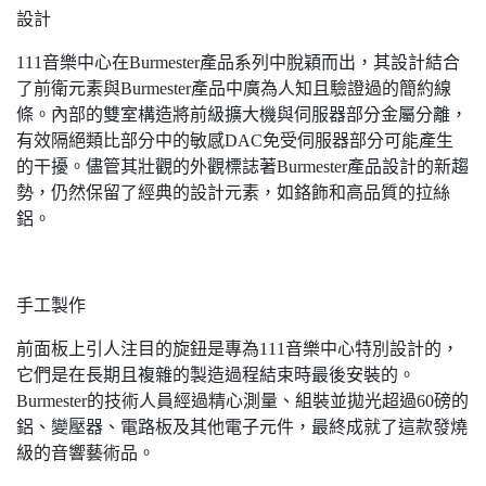
設計
111音樂中心在Burmester產品系列中脫穎而出，其設計結合
了前衛元素與Burmester產品中廣為人知且驗證過的簡約線
條。內部的雙室構造將前級擴大機與伺服器部分金屬分離，
有效隔絕類比部分中的敏感DAC免受伺服器部分可能產生
的干擾。儘管其壯觀的外觀標誌著Burmester產品設計的新趨
勢，仍然保留了經典的設計元素，如鉻飾和高品質的拉絲
鋁。
手工製作
前面板上引人注目的旋鈕是專為111音樂中心特別設計的，
它們是在長期且複雜的製造過程結束時最後安裝的。
Burmester的技術人員經過精心測量、組裝並拋光超過60磅的
鋁、變壓器、電路板及其他電子元件，最終成就了這款發燒
級的音響藝術品。