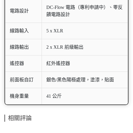
DC-Flow 電路（專利申請中）、零反
電路設計
饋電路設計
線路輸入
5 x XLR
線路輸出
2 x XLR 前級輸出
遙控器
紅外遙控器
前面板自訂
銀色/黑色陽極處理，塗漆，貼面
機身重量
41 公斤
相關評論