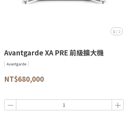
1
/
2
Avantgarde XA PRE 前級擴大機
Avantgarde
NT$680,000