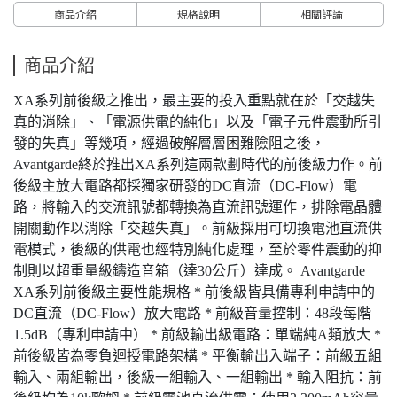
商品介紹
規格說明
相關評論
商品介紹
XA系列前後級之推出，最主要的投入重點就在於「交越失
真的消除」、「電源供電的純化」以及「電子元件震動所引
發的失真」等幾項，經過破解層層困難險阻之後，
Avantgarde終於推出XA系列這兩款劃時代的前後級力作。前
後級主放大電路都採獨家研發的DC直流（DC-Flow）電
路，將輸入的交流訊號都轉換為直流訊號運作，排除電晶體
開關動作以消除「交越失真」。前級採用可切換電池直流供
電模式，後級的供電也經特別純化處理，至於零件震動的抑
制則以超重量級鑄造音箱（達30公斤）達成。 Avantgarde
XA系列前後級主要性能規格 * 前後級皆具備專利申請中的
DC直流（DC-Flow）放大電路 * 前級音量控制：48段每階
1.5dB（專利申請中） * 前級輸出級電路：單端純A類放大 *
前後級皆為零負迴授電路架構 * 平衡輸出入端子：前級五組
輸入、兩組輸出，後級一組輸入、一組輸出 * 輸入阻抗：前