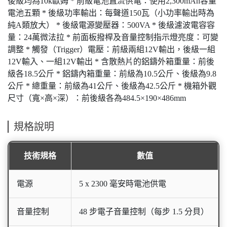
後級均為10k歐姆 * 前級電池直流供電：使用2,300mAh容量
電池五顆 * 後級功率輸出：每聲道150瓦（小功率輸出時為
純A類放大） * 後級電源變壓器：500VA * 後級濾波電容容
量：24萬微法拉 * 前面板撥桿及音量控制指示燈亮度：可變
調整 * 觸發（Trigger）電壓：前級兩組12V輸出，後級一組
12V輸入、一組12V輸出 * 含散熱片的鋁鑄外箱重量：前後
級各18.5公斤 * 鋁鑄內箱重量：前級為10.5公斤、後級為9.8
公斤 * 總重量：前級為41公斤、後級為42.5公斤 * 機箱外觀
尺寸（寬×高×深）：前後級各為484.5×190×486mm
規格說明
技術規格
數值
電源
5 x 2300 毫安時電池供電
音量控制
48 步電子音量控制（每步 1.5 分貝）