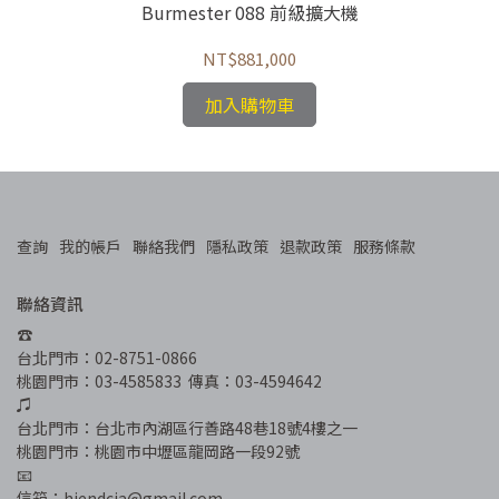
機
Burmester 088 前級擴大機
NT$881,000
加入購物車
查詢
我的帳戶
聯絡我們
隱私政策
退款政策
服務條款
聯絡資訊
☎︎
台北門市：02-8751-0866
桃園門市：03-4585833  傳真：03-4594642
♫
台北門市：台北市內湖區行善路48巷18號4樓之一
桃園門市：桃園市中壢區龍岡路一段92號
📧
信箱：hiendcia@gmail.com