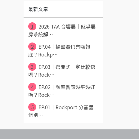
最新文章
1
2026 TAA 音響展｜鈦孚展
房系統解⋯
2
EP.04｜揚聲器也有噪訊
底？Rockp⋯
3
EP.03｜密閉式一定比較快
嗎？Rock⋯
4
EP.02｜頻率響應越平越好
嗎？Rock⋯
5
EP.01｜Rockport 分音器
個別⋯