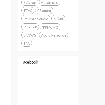
Estelon
Goldmund
TEAC
PS audio
Perlisten Audio
交換器
PureTek
網路交換器
CANVAS
Audio Research
TAA
Facebook