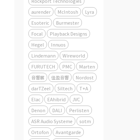
Rockport Technologies
aurender
McIntosh
Lyra
Esoteric
Burmester
Focal
Playback Designs
Hegel
Innuos
Lindemann
Wireworld
FURUTECH
PMC
Marten
音響展
佳盈音響
Nordost
darTZeel
Siltech
T+A
Elac
EAhibrid
JVC
Denon
DALI
Perlisten
ASR Audio Systeme
sotm
Ortofon
Avantgarde