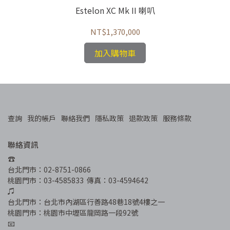
Estelon XC Mk II 喇叭
NT$1,370,000
加入購物車
查詢
我的帳戶
聯絡我們
隱私政策
退款政策
服務條款
聯絡資訊
☎︎
台北門市：02-8751-0866
桃園門市：03-4585833  傳真：03-4594642
♫
台北門市：台北市內湖區行善路48巷18號4樓之一
桃園門市：桃園市中壢區龍岡路一段92號
📧