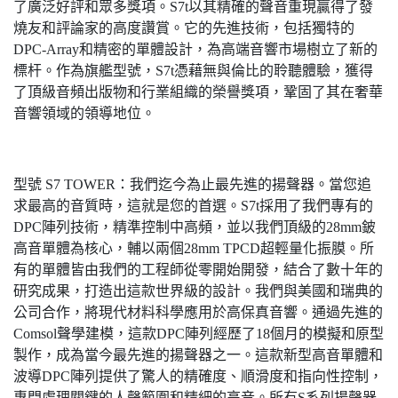
了廣泛好評和眾多獎項。S7t以其精確的聲音重現贏得了發
燒友和評論家的高度讚賞。它的先進技術，包括獨特的
DPC-Array和精密的單體設計，為高端音響市場樹立了新的
標杆。作為旗艦型號，S7t憑藉無與倫比的聆聽體驗，獲得
了頂級音頻出版物和行業組織的榮譽獎項，鞏固了其在奢華
音響領域的領導地位。
型號 S7 TOWER：我們迄今為止最先進的揚聲器。當您追
求最高的音質時，這就是您的首選。S7t採用了我們專有的
DPC陣列技術，精準控制中高頻，並以我們頂級的28mm鈹
高音單體為核心，輔以兩個28mm TPCD超輕量化振膜。所
有的單體皆由我們的工程師從零開始開發，結合了數十年的
研究成果，打造出這款世界級的設計。我們與美國和瑞典的
公司合作，將現代材料科學應用於高保真音響。通過先進的
Comsol聲學建模，這款DPC陣列經歷了18個月的模擬和原型
製作，成為當今最先進的揚聲器之一。這款新型高音單體和
波導DPC陣列提供了驚人的精確度、順滑度和指向性控制，
專門處理關鍵的人聲範圍和精細的高音。所有S系列揚聲器