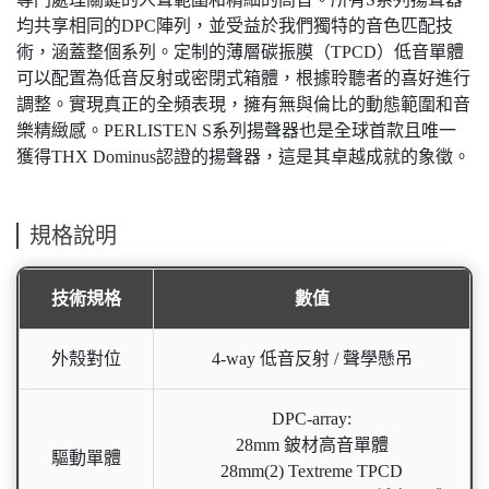
均共享相同的DPC陣列，並受益於我們獨特的音色匹配技
術，涵蓋整個系列。定制的薄層碳振膜（TPCD）低音單體
可以配置為低音反射或密閉式箱體，根據聆聽者的喜好進行
調整。實現真正的全頻表現，擁有無與倫比的動態範圍和音
樂精緻感。PERLISTEN S系列揚聲器也是全球首款且唯一
獲得THX Dominus認證的揚聲器，這是其卓越成就的象徵。
規格說明
技術規格
數值
外殼對位
4-way 低音反射 / 聲學懸吊
DPC-array:
28mm 鈹材高音單體
驅動單體
28mm(2) Textreme TPCD