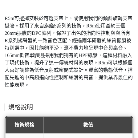
R5m可選擇安裝於可選支架上，或使用我們的傾斜旋轉支架
掛牆。採用了來自旗艦S系列的技術，R5m使用基於三個
26mm振膜的DPC陣列，保證了出色的指向性控制與與所有
R系列揚聲器的一致音色匹配。經過兩年研發的絲質振膜被
特別選中，因其能夠平滑、毫不費力地呈現中音與高音。
165mm低音單體則採用我們獨有的HPF紙漿，這種材料融入
了現代技術，提升了這一傳統材料的表現。R5m可以根據個
人喜好調整為低音反射或密閉式設計。豐富的動態低音，搭
配先進的中高頻指向性控制和絲滑的高音，提供業界最佳的
性能表現。
規格說明
技術規格
數值