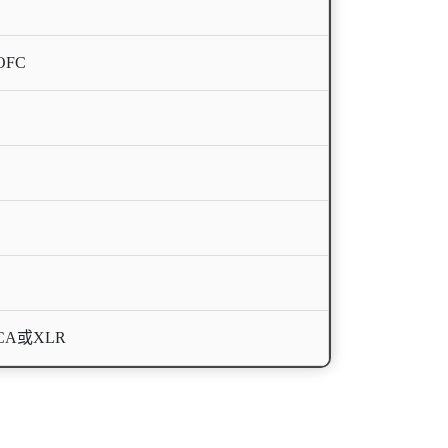
OFC
RCA或XLR