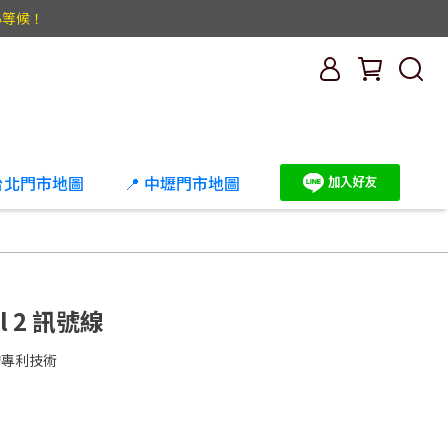
心等候！
 台北門市地圖
📍 中壢門市地圖
ll 2 訊號線
 的專利技術