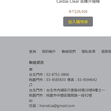
ction 喇叭線
Cardas Clear 耳機升級線
0
NT$29,920
加入購物車
查詢
我的帳戶
聯絡我們
隱私政策
退款
聯絡資訊
☎︎
台北門市：02-8751-0866
桃園門市：03-4585833  傳真：03-4594642
♫
台北門市：台北市內湖區行善路48巷18號4樓之一
桃園門市：桃園市中壢區龍岡路一段92號
📧
信箱：hiendcia@gmail.com