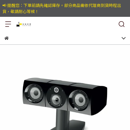
📢 提醒您：下單前請先確認庫存。部分商品需依代理商到貨時程出
貨，敬請耐心等候！