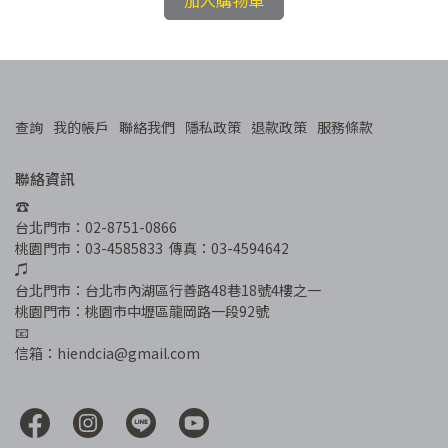
加入購物車
查詢
我的帳戶
聯絡我們
隱私政策
退款政策
服務條款
聯絡資訊
☎︎
台北門市：02-8751-0866
桃園門市：03-4585833  傳真：03-4594642
♫
台北門市：台北市內湖區行善路48巷18號4樓之一
桃園門市：桃園市中壢區龍岡路一段92號
📧
信箱：hiendcia@gmail.com