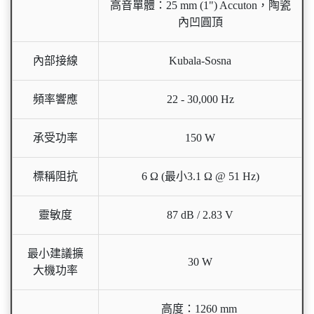
高音單體：25 mm (1") Accuton，陶瓷
內凹圓頂
內部接線
Kubala-Sosna
頻率響應
22 - 30,000 Hz
承受功率
150 W
標稱阻抗
6 Ω (最小3.1 Ω @ 51 Hz)
靈敏度
87 dB / 2.83 V
最小建議擴
30 W
大機功率
高度：1260 mm