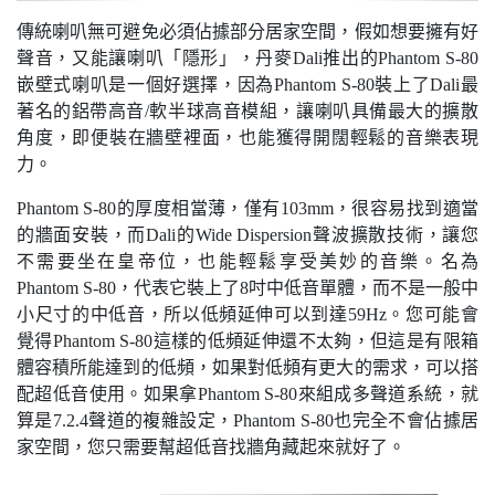
傳統喇叭無可避免必須佔據部分居家空間，假如想要擁有好
聲音，又能讓喇叭「隱形」，丹麥Dali推出的Phantom S-80
嵌壁式喇叭是一個好選擇，因為Phantom S-80裝上了Dali最
著名的鋁帶高音/軟半球高音模組，讓喇叭具備最大的擴散
角度，即便裝在牆壁裡面，也能獲得開闊輕鬆的音樂表現
力。
Phantom S-80的厚度相當薄，僅有103mm，很容易找到適當
的牆面安裝，而Dali的Wide Dispersion聲波擴散技術，讓您
不需要坐在皇帝位，也能輕鬆享受美妙的音樂。名為
Phantom S-80，代表它裝上了8吋中低音單體，而不是一般中
小尺寸的中低音，所以低頻延伸可以到達59Hz。您可能會
覺得Phantom S-80這樣的低頻延伸還不太夠，但這是有限箱
體容積所能達到的低頻，如果對低頻有更大的需求，可以搭
配超低音使用。如果拿Phantom S-80來組成多聲道系統，就
算是7.2.4聲道的複雜設定，Phantom S-80也完全不會佔據居
家空間，您只需要幫超低音找牆角藏起來就好了。