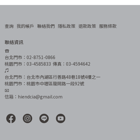
查詢
我的帳戶
聯絡我們
隱私政策
退款政策
服務條款
聯絡資訊
☎︎
台北門市：02-8751-0866
桃園門市：03-4585833  傳真：03-4594642
♫
台北門市：台北市內湖區行善路48巷18號4樓之一
桃園門市：桃園市中壢區龍岡路一段92號
📧
信箱：hiendcia@gmail.com