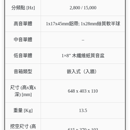
分頻點 [Hz]
2,800 / 15,000
高音單體
1x17x45mm鋁帶; 1x28mm絲質軟半球
中音單體
–
低音單體
1×8” 木纖維紙質音盆
音箱類型
嵌入式（入牆）
尺寸 (高x寬x
648 x 403 x 110
深) [mm]
重量 [Kg]
13.5
挖空尺寸 (高
615 x 370 x 103