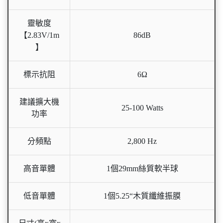
靈敏度
【2.83V/1m
86dB
】
標示抗阻
6Ω
建議擴大機
25-100 Watts
功率
分頻點
2,800 Hz
高音單體
1個29mm絲質軟半球
低音單體
1個5.25“木質纖維振膜