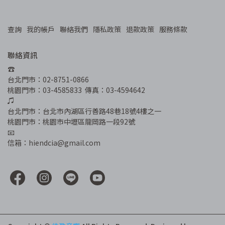
查詢
我的帳戶
聯絡我們
隱私政策
退款政策
服務條款
聯絡資訊
☎︎
台北門市：02-8751-0866
桃園門市：03-4585833  傳真：03-4594642
♫
台北門市：台北市內湖區行善路48巷18號4樓之一
桃園門市：桃園市中壢區龍岡路一段92號
📧
信箱：hiendcia@gmail.com