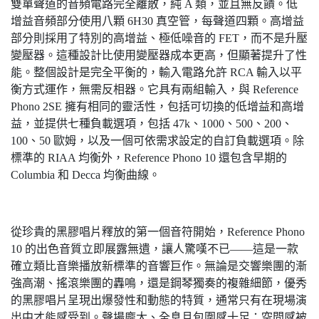
雙單聲道的音頻電路完全離散，純 A 類，並且無反饋。低
增益音頻部分使用八顆 6H30 真空管，每聲道四顆。高增益
部分則採用了特別的高增益、極低噪音的 FET，而不是升壓
變壓器。這種設計比使用變壓器成本更高，但顯著提升了性
能。整個設計是完全平衡的，輸入電路允許 RCA 輸入以平
衡方式運作，無需反相器。它具有兩組輸入，與 Reference
Phono 2SE 擁有相同的靈活性，包括可切換的低增益和高增
益，並提供七種負載選項，包括 47k、1000、500、200、
100、50 歐姆，以及一個可依需求設定的自訂負載選項。除
標準的 RIAA 均衡外，Reference Phono 10 還包含早期的
Columbia 和 Decca 均衡曲線。
從珍貴的黑膠唱片釋放的第一個音符開始，Reference Phono
10 的出色音質立即展露無遺，讓人驚嘆不已——這是一款
確立類比音樂播放新標準的音響巨作。無論是交響樂團的漸
強高潮、搖滾樂團的轟鳴，還是鋼琴獨奏的複雜細節，優秀
的黑膠唱片呈現出爆發性和動態的特質，通常只有在現場演
出中才能感受到。聲場龐大、全息且包圍感十足：空間感被