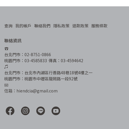
查詢
我的帳戶
聯絡我們
隱私政策
退款政策
服務條款
聯絡資訊
☎︎
台北門市：02-8751-0866
桃園門市：03-4585833  傳真：03-4594642
♫
台北門市：台北市內湖區行善路48巷18號4樓之一
桃園門市：桃園市中壢區龍岡路一段92號
📧
信箱：hiendcia@gmail.com