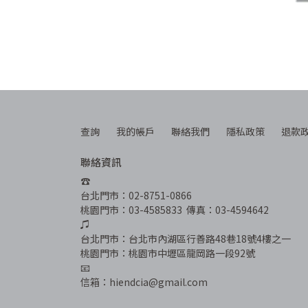
查詢
我的帳戶
聯絡我們
隱私政策
退款
聯絡資訊
☎︎
台北門市：02-8751-0866
桃園門市：03-4585833  傳真：03-4594642
♫
台北門市：台北市內湖區行善路48巷18號4樓之一
桃園門市：桃園市中壢區龍岡路一段92號
📧
信箱：hiendcia@gmail.com