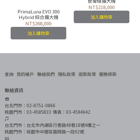
管後級擴大機
NT$218,000
PrimaLuna EVO 300
Hybrid 綜合擴大機
加入購物車
NT$268,000
加入購物車
查詢
我的帳戶
聯絡我們
隱私政策
退款政策
服務條款
聯絡資訊
☎︎
台北門市：02-8751-0866
桃園門市：03-4585833  傳真：03-4594642
♫
台北門市：台北市內湖區行善路48巷18號4樓之一
桃園門市：桃園市中壢區龍岡路一段92號
📧