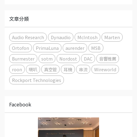
文章分類
Audio Research
Dynaudio
McIntosh
Marten
Ortofon
PrimaLuna
aurender
MSB
Burmester
sotm
Nordost
DAC
音響推薦
roon
喇叭
真空管
耳機
串流
Wireworld
Rockport Technologies
Facebook