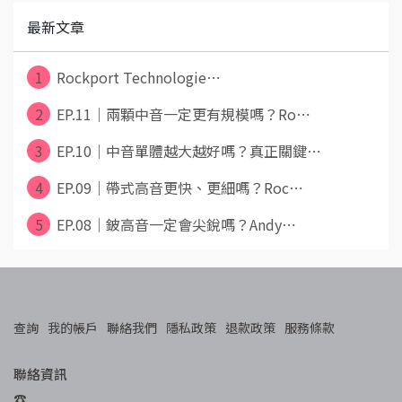
最新文章
1
Rockport Technologie⋯
2
EP.11｜兩顆中音一定更有規模嗎？Ro⋯
3
EP.10｜中音單體越大越好嗎？真正關鍵⋯
4
EP.09｜帶式高音更快、更細嗎？Roc⋯
5
EP.08｜鈹高音一定會尖銳嗎？Andy⋯
查詢
我的帳戶
聯絡我們
隱私政策
退款政策
服務條款
聯絡資訊
☎︎