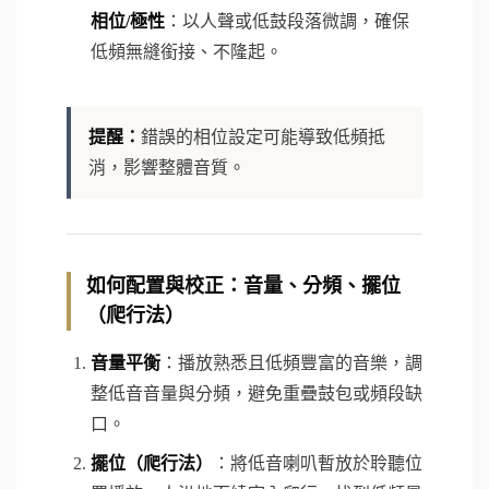
相位/極性
：以人聲或低鼓段落微調，確保
低頻無縫銜接、不隆起。
提醒：
錯誤的相位設定可能導致低頻抵
消，影響整體音質。
如何配置與校正：音量、分頻、擺位
（爬行法）
音量平衡
：播放熟悉且低頻豐富的音樂，調
整低音音量與分頻，避免重疊鼓包或頻段缺
口。
擺位（
爬行法
）
：將低音喇叭暫放於聆聽位