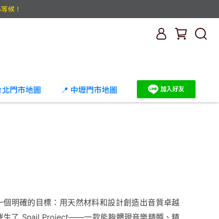
心等候！
 台北門市地圖
📍 中壢門市地圖
故事始於一個明確的目標：用天然材料和設計創造出音質卓越
 Snail Project——一款能夠體現音樂精髓、精