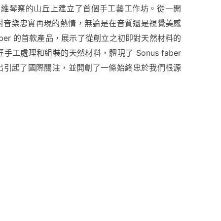
aber 在維琴察的山丘上建立了首個手工藝工作坊。從一開
 就源於對音樂忠實再現的熱情，無論是在音質還是視覺美感
us faber 的首款產品，展示了從創立之初即對天然材料的
工處理和組裝的天然材料，體現了 Sonus faber
的推出引起了國際關注，並開創了一條始終忠於我們根源