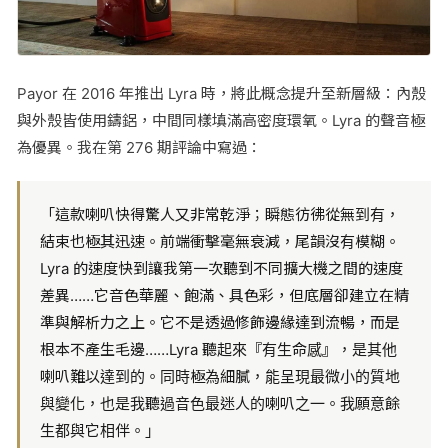
Payor 在 2016 年推出 Lyra 時，將此概念提升至新層級：內殼
與外殼皆使用鑄鋁，中間同樣填滿高密度環氧。Lyra 的聲音極
為優異。我在第 276 期評論中寫過：
「這款喇叭快得驚人又非常乾淨；瞬態彷彿從無到有，
結束也極其迅速。前端衝擊毫無衰減，尾韻沒有模糊。
Lyra 的速度快到讓我第一次聽到不同擴大機之間的速度
差異……它音色華麗、飽滿、具色彩，但底層卻建立在精
準與解析力之上。它不是透過修飾邊緣達到流暢，而是
根本不產生毛邊……Lyra 聽起來『有生命感』，是其他
喇叭難以達到的。同時極為細膩，能呈現最微小的質地
與變化，也是我聽過音色最迷人的喇叭之一。我願意餘
生都與它相伴。」