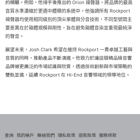
的精髓。例如，他接手後推出的 Orion 揚聲器，將品牌的最高
音質水準濃縮於更適中體積的系統中。他強調所有 Rockport
揚聲器均使用相同級別的頂尖單體與分音技術，不同型號間主
要差異在於箱體規模與剛性，旨在避免箱體音染並重現最純淨
的聲音。
展望未來，Josh Clark 希望在維持 Rockport 一貫卓越工藝與
音質的同時，推動產品不斷演進。他致力於讓這個精品級音響
品牌被更廣泛的市場認識與欣賞，透過技術創新與市場策略的
雙軌並進，延續 Rockport 在 Hi-End 音響領域的領導地位。
查詢
我的帳戶
聯絡我們
隱私政策
退款政策
服務條款