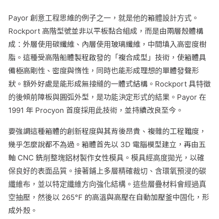
Payor 創意工程思維的例子之一，就是他的箱體設計方式。
Rockport 高階型號並非以平板黏合組成，而是由兩層殼體構
成：外層使用碳纖維、內層使用玻璃纖維，中間填入高密度樹
脂。這種受高階船體製程啟發的「複合成型」技術，使箱體具
備極高剛性、密度與惰性，同時也能形成理想的單體發聲形
狀。額外好處是能形成無接縫的一體式結構。Rockport 具特徵
的後傾前障板與圓弧外型，是功能決定形式的結果。Payor 在
1991 年 Procyon 首度採用此技術，並持續改良至今。
要強調這種箱體的創新程度與其背後昂貴、複雜的工程難度，
幾乎怎麼說都不為過。箱體首先以 3D 電腦模型建立，再由五
軸 CNC 銑削整塊鋁材製作女性模具。模具經高度拋光，以確
保良好的表面品質。接著鋪上多層精確裁切、含環氧預浸的碳
纖維布，並以特定纖維方向強化結構。這些層疊材料會經過真
空抽壓，然後以 265°F 的高溫與高壓在自動加壓釜中固化，形
成外殼。