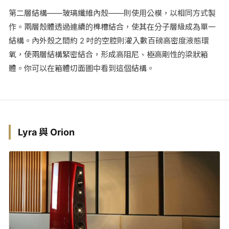
第二層結構——玻璃纖維內殼——則使用公模，以相同方式製
作。兩層殼體透過連續的榫槽結合，使其在分子層級成為單一
結構。內外殼之間約 2 吋的空腔則灌入數百磅高密度液態環
氧，使兩層結構緊密結合，形成高阻尼、極高剛性的梁狀箱
體。你可以在箱體切面圖中看到這個結構。
Lyra 與 Orion