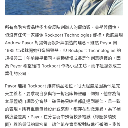
所有高階音響品牌多少會反映創辦人的價值觀、美學與個性，
但沒有任何一家能像 Rockport Technologies 那樣，徹底展現
Andrew Payor 對揚聲器設計與製造的理念。雖然 Payor 自
1985 年起就開始打造揚聲器，但 Rockport Technologies 的
規模與三十年前幾乎相同。這種緩慢成長是他刻意選擇的，因
為 Payor 希望維持 Rockport 作為小型工坊，而不是擴張成工
業化的公司。
Payor 能讓 Rockport 維持精品地位，很大程度是因為他是完
美主義者，要求親自參與每一對出廠揚聲器。例如，他會為每
套單體親自調整分音器，確保每只喇叭都能達到最佳、且一致
的表現。所有單體無論設計或來源，都存在些微差異。為了補
償這些差異，Payor 在分音器中預留較多電感（線圈多繞幾
圈）與略偏低的電容量，讓他能在實際配對時進行微調。我曾