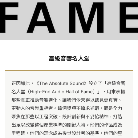
Andrew Payor
高級音響名人堂
在高級音響產業中，有些名字不只是品牌創辦人，他們是定義
時代的工程師
正因如此，《The Absolute Sound》設立了「高級音響
是把聲音從技術推向藝術的靈魂人物。
名人堂（High-End Audio Hall of Fame）」，用來表揚
那些真正推動音響進化、讓我們今天得以聽見更真實、
更動人的音樂重播者。這個獎項不追求光環，而是全力
聚焦在那些以工程突破、設計創新與不妥協精神，打造
出足以改變整個產業標準的關鍵人物。他們的作品成為
里程碑，他們的理念成為後世設計者的基準，他們的堅