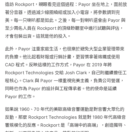
造訪 Rockport，親眼看見這個過程：Payor 坐在地上，面前放
著分音器，透過減少線圈繞組或加入小電容，將參數調到完
美。每一只喇叭都是如此。之後，每一對喇叭還會由 Payor 與
至少兩名人員在 Rockport 的頂級聆聽室中進行試聽與評估，
才會包裝出貨。這就是他的投入。
此外，Payor 注重家庭生活，也很樂於避免大型企業管理帶來
的負擔。他比起看財報或行銷計畫，更習慣拿著烙鐵或使用
CAD 程式。反映這樣的工作方式，Payor 在 2019 年將
Rockport Technologies 交給 Josh Clark，自己則繼續擔任工
程核心。Clark 與 Payor 一樣重視完美主義，負責公司營運，
同時也作為 Payor 的設計與工程傳承者。他的使命是延續
Payor 的工作。
如果說 1960、70 年代的美歐高級音響運動是對音響大眾化的
反動，那麼 Rockport Technologies 就是對 1980 年代高級音
響規模化的反應。Rockport 是「高端中的高端」，創造獨特、