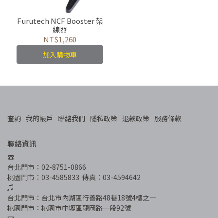
Furutech NCF Booster 架
線器
NT$1,260
加入購物車
查詢
我的帳戶
聯絡我們
隱私政策
退款政策
服務條款
聯絡資訊
☎︎
台北門市：02-8751-0866
桃園門市：03-4585833  傳真：03-4594642
♫
台北門市：台北市內湖區行善路48巷18號4樓之一
桃園門市：桃園市中壢區龍岡路一段92號